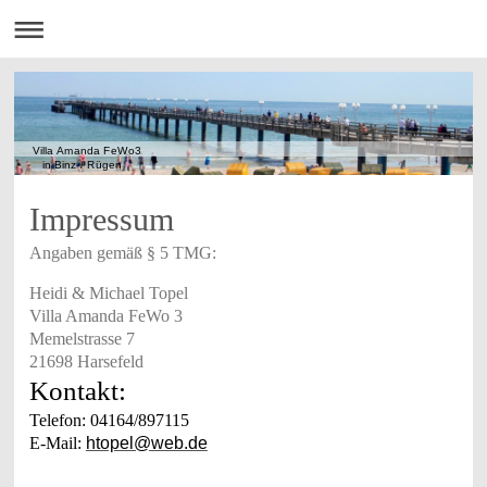
Villa Amanda FeWo3
in Binz / Rügen
Impressum
Angaben gemäß § 5 TMG:
Heidi & Michael Topel
Villa Amanda FeWo 3
Memelstrasse 7
21698 Harsefeld
Kontakt:
Telefon: 04164/897115
E-Mail:
htopel@web.de