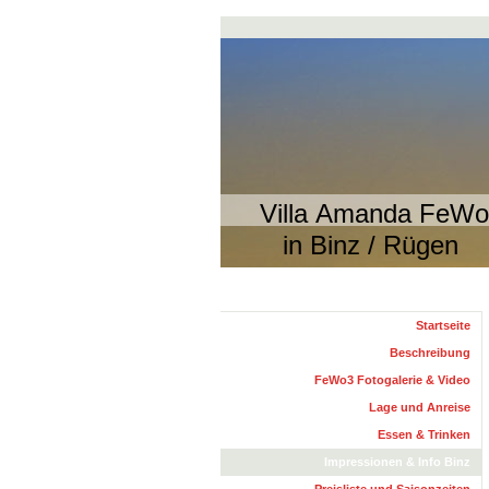
Villa Amanda FeW
in Binz / Rügen
Startseite
Beschreibung
FeWo3 Fotogalerie & Video
Lage und Anreise
Essen & Trinken
Impressionen & Info Binz