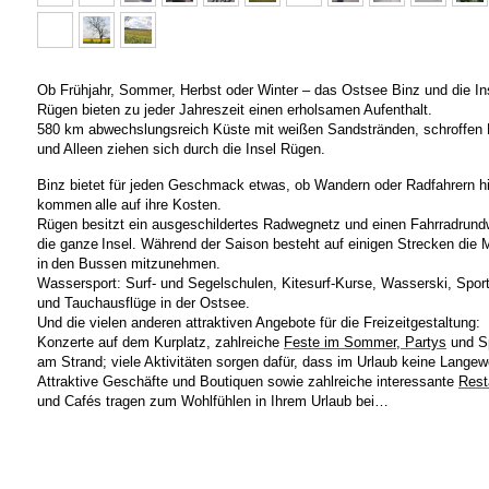
Ob Frühjahr, Sommer, Herbst oder Winter – das Ostsee Binz und die In
Rügen bieten
zu jeder Jahreszeit einen erholsamen Aufenthalt.
580 km abwechslungsreich Küste mit weißen Sandstränden, schroffen 
und
Alleen ziehen sich durch die Insel Rügen.
Binz bietet für jeden Geschmack etwas, ob Wandern oder Radfahrern hi
kommen
alle auf ihre Kosten.
Rügen besitzt ein ausgeschildertes Radwegnetz und einen Fahrradrun
die ganze
Insel. Während der Saison besteht auf einigen Strecken die M
in
den Bussen mitzunehmen.
Wassersport: Surf- und Segelschulen, Kitesurf-Kurse, Wasserski, Spor
und Tauchausflüge in der Ostsee.
Und die vielen anderen attraktiven Angebote für die Freizeitgestaltung:
Konzerte auf dem Kurplatz, zahlreiche
Feste im Sommer, Partys
und Sp
am Strand; viele Aktivitäten sorgen dafür, dass im Urlaub keine Lange
Attraktive Geschäfte und Boutiquen sowie zahlreiche interessante
Rest
und Cafés tragen zum Wohlfühlen in Ihrem Urlaub bei…