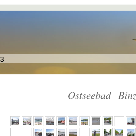
o3
Ostseebad Bin