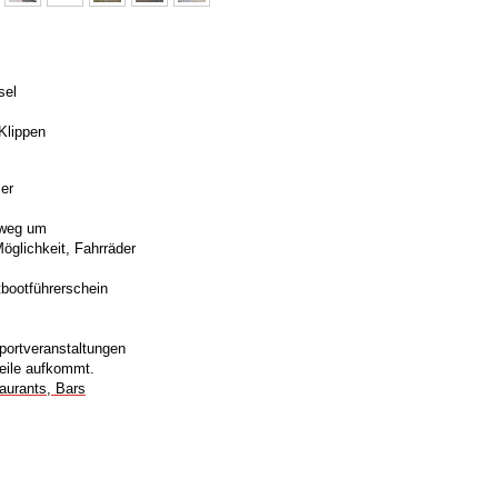
sel
Klippen
er
dweg um
öglichkeit, Fahrräder
tbootführerschein
ortveranstaltungen
weile aufkommt.
aurants, Bars